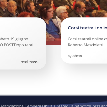
Corsi teatrali onli
Sabato 19 giugno.
Corsi teatrali online
 POSTDopo tanti
Roberto Mascioletti
by
admin
read more...
 Associazione Tempera Onlus. Created using WordPress an