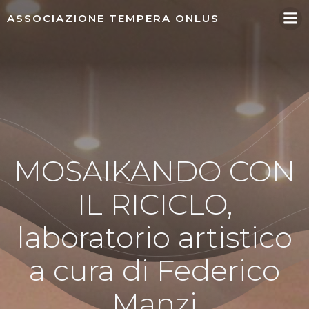
Vai
ASSOCIAZIONE TEMPERA ONLUS
al
contenuto
MOSAIKANDO CON
IL RICICLO,
laboratorio artistico
a cura di Federico
Manzi