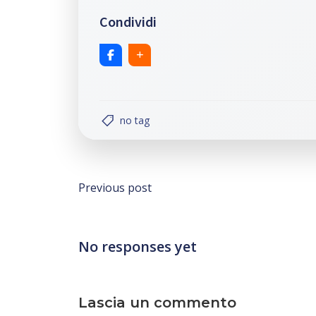
Condividi
no tag
Post
Previous post
navigation
No responses yet
Lascia un commento