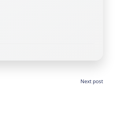
Post
Next post
navigati